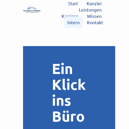
Start
Kanzlei
Leistungen
Karriere
Wissen
Intern
Kontakt
Ein
Klick
ins
Büro