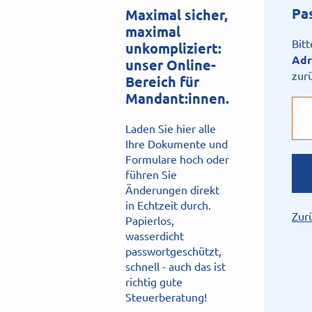
Pa
Maximal sicher,
maximal
Bit
unkompliziert:
Adr
unser Online-
zur
Bereich für
Mandant:innen.
Laden Sie hier alle
Ihre Dokumente und
Formulare hoch oder
führen Sie
Änderungen direkt
in Echtzeit durch.
Zur
Papierlos,
wasserdicht
passwortgeschützt,
schnell - auch das ist
richtig gute
Steuerberatung!