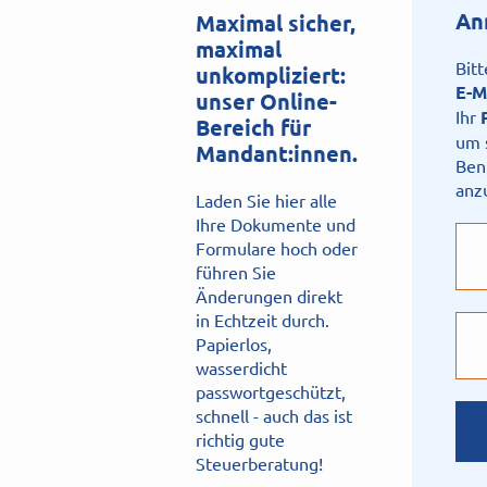
An
Maximal sicher,
maximal
Bitt
unkompliziert:
E-M
unser Online-
Ihr
Bereich für
um 
Mandant:innen.
Ben
anz
Laden Sie hier alle
Ihre Dokumente und
Formulare hoch oder
führen Sie
Änderungen direkt
in Echtzeit durch.
Papierlos,
wasserdicht
passwortgeschützt,
schnell - auch das ist
richtig gute
Steuerberatung!