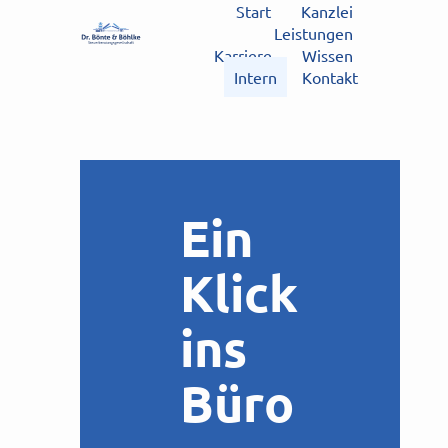
Start
Kanzlei
Leistungen
Karriere
Wissen
Intern
Kontakt
Ein
Klick
ins
Büro